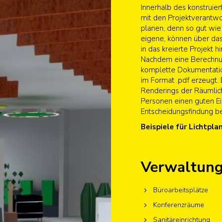
Innerhalb des konstruie
mit den Projektverantwor
planen, denn so gut wie 
eigene, können über das
in das kreierte Projekt
Nachdem eine Berechnun
komplette Dokumentatio
im Format .pdf erzeugt.
Renderings der Räumlich
Personen einen guten Ein
Entscheidungsfindung 
Beispiele für Lichtpla
Verwaltun
Büroarbeitsplätze
Konferenzräume
Sanitäreinrichtungen