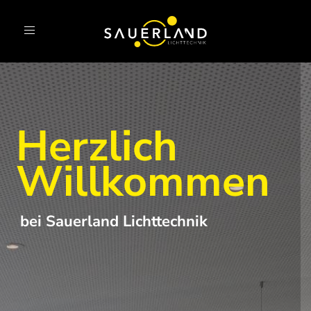
Toggle
navigation
Herzlich
Willkommen
bei Sauerland Lichttechnik