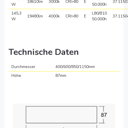
18610lm
3000k
CRI>80
E
37.1150
W
50.000h
145,3
L80/B10
19480lm
4000k
CRI>80
E
37.1150
W
50.000h
Technische Daten
Durchmesser
400/600/850/1150mm
Höhe
87mm