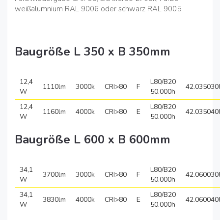
weißalumnium RAL 9006 oder schwarz RAL 9005
Baugröße L 350 x B 350mm
12,4
L80/B20
1110lm
3000k
CRI>80
F
42.035030
W
50.000h
12,4
L80/B20
1160lm
4000k
CRI>80
E
42.035040
W
50.000h
Baugröße L 600 x B 600mm
34,1
L80/B20
3700lm
3000k
CRI>80
F
42.060030
W
50.000h
34,1
L80/B20
3830lm
4000k
CRI>80
E
42.060040
W
50.000h