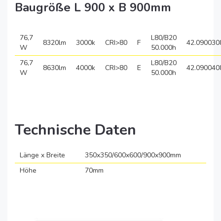
Baugröße L 900 x B 900mm
76,7
L80/B20
8320lm
3000k
CRI>80
F
42.090030
W
50.000h
76,7
L80/B20
8630lm
4000k
CRI>80
E
42.090040
W
50.000h
Technische Daten
Länge x Breite
350x350/600x600/900x900mm
Höhe
70mm