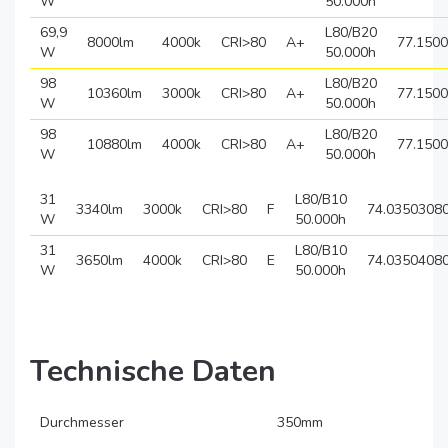
W
50.000h
69,9
L80/B20
8000lm
4000k
CRI>80
A+
77.150
W
50.000h
98
L80/B20
10360lm
3000k
CRI>80
A+
77.150
W
50.000h
98
L80/B20
10880lm
4000k
CRI>80
A+
77.150
W
50.000h
31
L80/B10
3340lm
3000k
CRI>80
F
74.0350308
W
50.000h
31
L80/B10
3650lm
4000k
CRI>80
E
74.0350408
W
50.000h
Technische Daten
Durchmesser
350mm