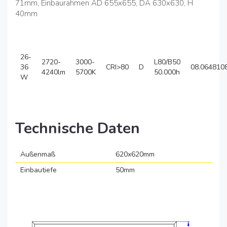
71mm, Einbaurahmen AD 655x655, DA 630x630, H
40mm
26-
2720-
3000-
L80/B50
36
CRI>80
D
08.064810
4240lm
5700K
50.000h
W
Technische Daten
Außenmaß
620x620mm
Einbautiefe
50mm