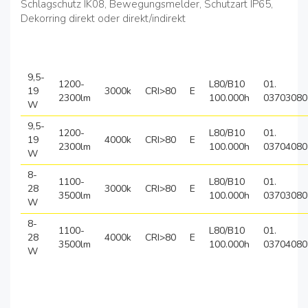
Schlagschutz IK08, Bewegungsmelder, Schutzart IP65,
Dekorring direkt oder direkt/indirekt
9,5-
1200-
L80/B10
01.
19
3000k
CRI>80
E
2300lm
100.000h
03703080
W
9,5-
1200-
L80/B10
01.
19
4000k
CRI>80
E
2300lm
100.000h
03704080
W
8-
1100-
L80/B10
01.
28
3000k
CRI>80
E
3500lm
100.000h
03703080
W
8-
1100-
L80/B10
01.
28
4000k
CRI>80
E
3500lm
100.000h
03704080
W