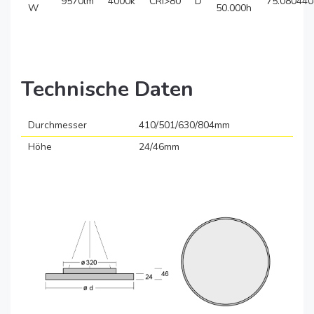
9570lm
4000k
CRI>80
D
75.080440
W
50.000h
Technische Daten
Durchmesser
410/501/630/804mm
Höhe
24/46mm