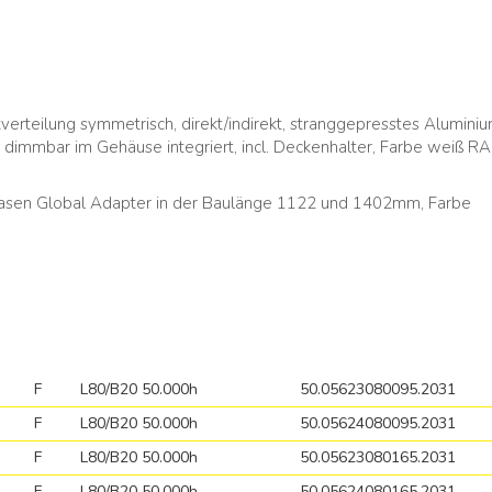
verteilung symmetrisch, direkt/indirekt, stranggepresstes Alumini
t dimmbar im Gehäuse integriert, incl. Deckenhalter, Farbe weiß R
hasen Global Adapter in der Baulänge 1122 und 1402mm, Farbe
F
L80/B20 50.000h
50.05623080095.2031
F
L80/B20 50.000h
50.05624080095.2031
F
L80/B20 50.000h
50.05623080165.2031
F
L80/B20 50.000h
50.05624080165.2031