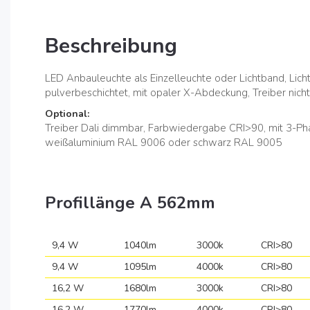
Beschreibung
LED Anbauleuchte als Einzelleuchte oder Lichtband, Licht
pulverbeschichtet, mit opaler X-Abdeckung, Treiber nich
Optional:
Treiber Dali dimmbar, Farbwiedergabe CRI>90, mit 3-P
weißaluminium RAL 9006 oder schwarz RAL 9005
Profillänge A 562mm
9,4 W
1040lm
3000k
CRI>80
9,4 W
1095lm
4000k
CRI>80
16,2 W
1680lm
3000k
CRI>80
16,2 W
1770lm
4000k
CRI>80