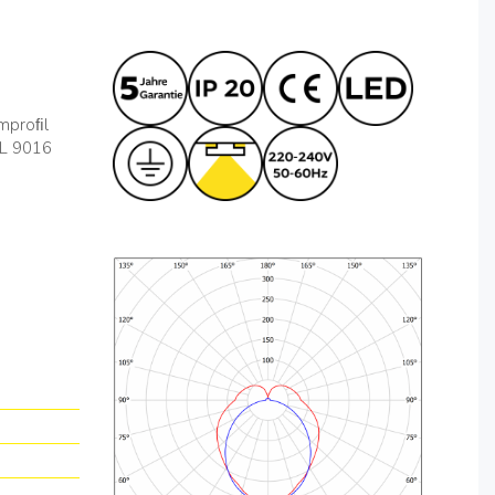
umproﬁl
AL 9016