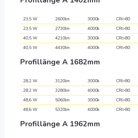
Profillänge A 1402mm
23,5 W
2600lm
3000k
CRI>80
23,5 W
2730lm
4000k
CRI>80
40,5 W
4210lm
3000k
CRI>80
40,5 W
4430lm
4000k
CRI>80
Profillänge A 1682mm
28,2 W
3120lm
3000k
CRI>80
28,2 W
3280lm
4000k
CRI>80
48,6 W
5060lm
3000k
CRI>80
48,6 W
5320lm
4000k
CRI>80
Profillänge A 1962mm