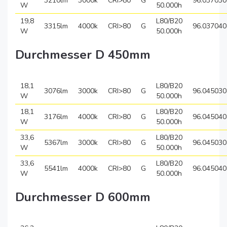
3210lm
3000k
CRI>80
G
96.037030
W
50.000h
19,8
L80/B20
3315lm
4000k
CRI>80
G
96.037040
W
50.000h
Durchmesser D 450mm
18,1
L80/B20
3076lm
3000k
CRI>80
G
96.045030
W
50.000h
18,1
L80/B20
3176lm
4000k
CRI>80
G
96.045040
W
50.000h
33,6
L80/B20
5367lm
3000k
CRI>80
G
96.045030
W
50.000h
33,6
L80/B20
5541lm
4000k
CRI>80
G
96.045040
W
50.000h
Durchmesser D 600mm