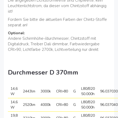
Die angegeben Lichtstromwerte sind Chipwerte, kein
Leuchtenlichtstrom, da dieser vom Chintzstoff abhängig
ist!
Fordern Sie bitte die aktuellen Farben der Chintz-Stoffe
separat an!
Optional:
Andere Schirmhöhe-/durchmesser, Chintzstoff mit
Digitaldruck, Treiber Dali dimmbar, Farbwiedergabe
CRI>90, Lichtfarbe 2700k, Lichtverteilung nur direkt
Durchmesser D 370mm
14,6
L80/B20
2443lm
3000k
CRI>80
G
96.037030
W
50.000h
14,6
L80/B20
2520lm
4000k
CRI>80
G
96.037040
W
50.000h
19,8
L80/B20